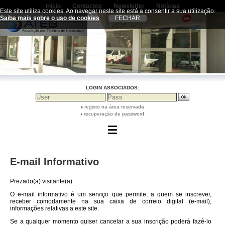
Início
Contactos
Newsletter
Notícias
Termos de utilização
|
Política de privacidade
|
Este site utiliza cookies. Ao navegar neste site está a consentir a sua utilização.
Política de cookies
|
Resolução Alternativa de
Saiba mais sobre o uso de cookies
Litígios
|
Livro de Reclamações On-line
LOGIN ASSOCIADOS:
registo na área reservada
recuperação de password
E-mail Informativo
Prezado(a) visitante(a).
O e-mail informativo é um serviço que permite, a quem se inscrever,
receber comodamente na sua caixa de correio digital (e-mail),
informações relativas a este site.
Se a qualquer momento quiser cancelar a sua inscrição poderá fazê-lo