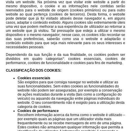
visita um website. Na próxima vez que visitar este website a partir do
mesmo dispositivo, o cookie e as informações nele contidas serão
reenviados para o website de origem (cookies primários) ou para outro
website ao qual pertença (cookies de terceiros). Desta forma, o website
pode detetar que já foi visitado através desse navegador e, em alguns
casos, adaptar o conteúdo exibido. Alguns cookies são extremamente úteis
uma vez que podem melhorar a sua experiência de utilizador ao retornar a
um website que já visitou. Tal pressupõe que esteja a utilizar o mesmo
dispositivo e o mesmo navegador; nesse caso, os cookies irão recordar-se
das suas preferências, saberão como usa o website e adaptarão o
conteúdo exibido para que seja mais relevante para os seus interesses e
necessidades pessoais.
Dependendo da sua função e da sua finalidade, os cookies podem ser
divididos em quatro categorias*: cookies essenciais, cookies de
performance, cookies de funcionalidade e cookies para fins de marketing.
CLASSIFICAÇÃO DOS COOKIES:
Cookies essenciais
São exigidos para que consiga navegar no website e utilizar as
suas funcionalidades. Sem estes cookies as funcionalidades do
website não podem ser asseguradas, por exemplo a conservação
de ações realizadas durante a visita (tais como a configuração do
veículo) ou aquando da navegação entre páginas individuais do
website. O seu consentimento não é exigido para a utilização desta
categoria de cookies.
Cookies de performance
Recolhem informação acerca da forma como o website é utilizado –
por exemplo quais as páginas que um utilizador visita mais
frequentemente ou se recebe mensagens de erro de uma página.
Estes cookies não armazenam qualquer informação que permita a