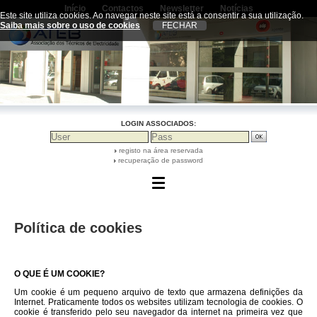
Início
Contactos
Newsletter
Notícias
Termos de utilização
|
Política de privacidade
|
Este site utiliza cookies. Ao navegar neste site está a consentir a sua utilização.
Política de cookies
|
Resolução Alternativa de
Saiba mais sobre o uso de cookies
Litígios
|
Livro de Reclamações On-line
LOGIN ASSOCIADOS:
registo na área reservada
recuperação de password
Política de cookies
O QUE É UM COOKIE?
Um cookie é um pequeno arquivo de texto que armazena definições da
Internet. Praticamente todos os websites utilizam tecnologia de cookies. O
cookie é transferido pelo seu navegador da internet na primeira vez que